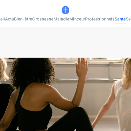
eil
Actu
Bien-être
Grossesse
Maladie
Minceur
Professionnels
Santé
Se