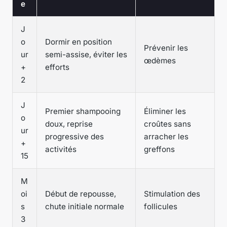
e
J
o
Dormir en position
Prévenir les
ur
semi-assise, éviter les
œdèmes
+
efforts
2
J
Premier shampooing
Éliminer les
o
doux, reprise
croûtes sans
ur
progressive des
arracher les
+
activités
greffons
15
M
oi
Début de repousse,
Stimulation des
s
chute initiale normale
follicules
3