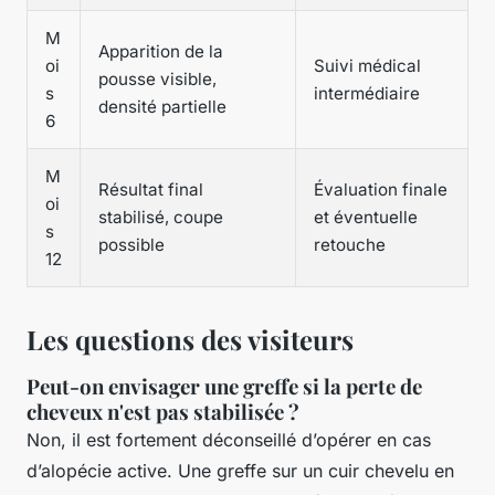
M
Apparition de la
oi
Suivi médical
pousse visible,
s
intermédiaire
densité partielle
6
M
Résultat final
Évaluation finale
oi
stabilisé, coupe
et éventuelle
s
possible
retouche
12
Les questions des visiteurs
Peut-on envisager une greffe si la perte de
cheveux n'est pas stabilisée ?
Non, il est fortement déconseillé d’opérer en cas
d’alopécie active. Une greffe sur un cuir chevelu en