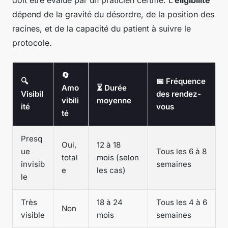
dépend de la gravité du désordre, de la position des
racines, et de la capacité du patient à suivre le
protocole.
🔄
🔍
📅 Fréquence
Amo
⏳ Durée
Visibil
des rendez-
vibili
moyenne
ité
vous
té
Presq
Oui,
12 à 18
ue
Tous les 6 à 8
total
mois (selon
invisib
semaines
e
les cas)
le
Très
18 à 24
Tous les 4 à 6
Non
visible
mois
semaines